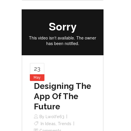
23
May
Designing The
App Of The
Future
By
Lwolfe63
In
Ideas
,
Trends
Comments