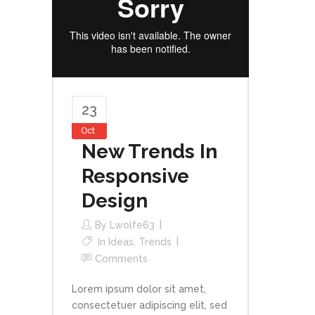
23
Oct
New Trends In
Responsive
Design
By
Lwolfe63
In
Ideas
,
Trends
Comments
Lorem ipsum dolor sit amet,
consectetuer adipiscing elit, sed