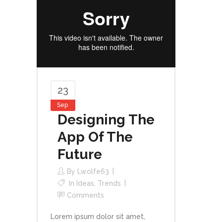
23
Sep
Designing The
App Of The
Future
By
Lwolfe63
In
Ideas
,
Trends
Comments
Lorem ipsum dolor sit amet,