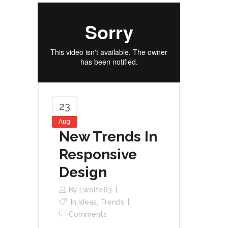
23
Aug
New Trends In
Responsive
Design
By
Lwolfe63
In
Ideas
,
Trends
Comments