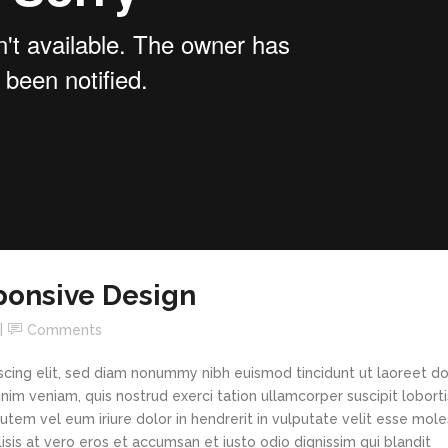
ponsive Design
Comments
scing elit, sed diam nonummy nibh euismod tincidunt ut laoreet d
im veniam, quis nostrud exerci tation ullamcorper suscipit loborti
tem vel eum iriure dolor in hendrerit in vulputate velit esse mole
lisis at vero eros et accumsan et iusto odio dignissim qui blandit