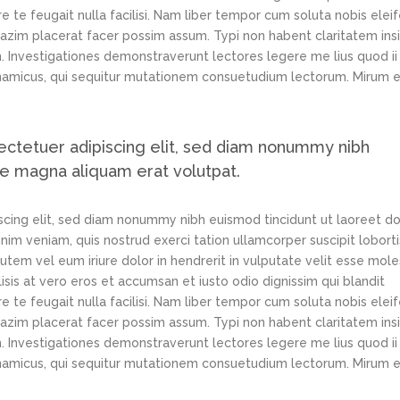
e te feugait nulla facilisi. Nam liber tempor cum soluta nobis elei
azim placerat facer possim assum. Typi non habent claritatem ins
em. Investigationes demonstraverunt lectores legere me lius quod ii
ynamicus, qui sequitur mutationem consuetudium lectorum. Mirum e
ectetuer adipiscing elit, sed diam nonummy nibh
re magna aliquam erat volutpat.
scing elit, sed diam nonummy nibh euismod tincidunt ut laoreet d
im veniam, quis nostrud exerci tation ullamcorper suscipit loborti
tem vel eum iriure dolor in hendrerit in vulputate velit esse mole
lisis at vero eros et accumsan et iusto odio dignissim qui blandit
e te feugait nulla facilisi. Nam liber tempor cum soluta nobis elei
azim placerat facer possim assum. Typi non habent claritatem ins
em. Investigationes demonstraverunt lectores legere me lius quod ii
ynamicus, qui sequitur mutationem consuetudium lectorum. Mirum e