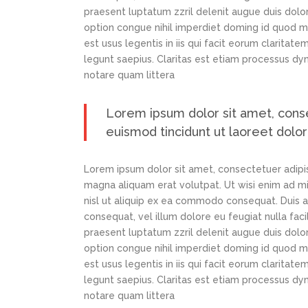
praesent luptatum zzril delenit augue duis dolor
option congue nihil imperdiet doming id quod m
est usus legentis in iis qui facit eorum claritat
legunt saepius. Claritas est etiam processus d
notare quam littera
Lorem ipsum dolor sit amet, cons
euismod tincidunt ut laoreet dolo
Lorem ipsum dolor sit amet, consectetuer adipi
magna aliquam erat volutpat. Ut wisi enim ad min
nisl ut aliquip ex ea commodo consequat. Duis au
consequat, vel illum dolore eu feugiat nulla faci
praesent luptatum zzril delenit augue duis dolor
option congue nihil imperdiet doming id quod m
est usus legentis in iis qui facit eorum claritat
legunt saepius. Claritas est etiam processus d
notare quam littera