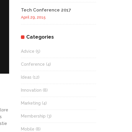
Tech Conference 2017
April 29, 2015
Categories
Advice
(5)
Conference
(4)
Ideas
(12)
Innovation
(8)
Marketing
(4)
olore
Membership
(3)
s
stie
Mobile
(8)