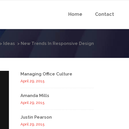
Home
Contact
>
Ideas
>
New Trends In Responsive Design
Managing Office Culture
April 29, 2015
Amanda Mills
April 29, 2015
Justin Pearson
April 29, 2015