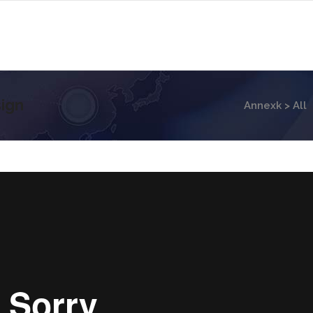
ign
Annexk
>
All