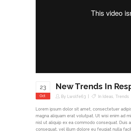
New Trends In Res
23
Oct
By
Lwolfe63
In
Ideas
,
Trends
Lorem ipsum dolor sit amet, consectetuer adipi
magna aliquam erat volutpat. Ut wisi enim ad min
nisl ut aliquip ex ea commodo consequat. Duis au
consequat, vel illum dolore eu feugiat nulla faci