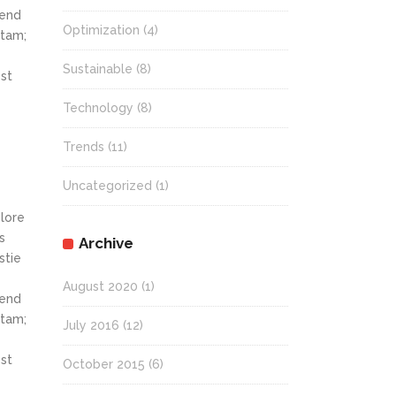
fend
Optimization
(4)
itam;
Sustainable
(8)
st
Technology
(8)
Trends
(11)
Uncategorized
(1)
olore
s
Archive
stie
August 2020
(1)
fend
itam;
July 2016
(12)
st
October 2015
(6)