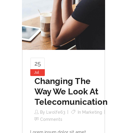
25
Jul
Changing The
Way We Look At
Telecomunication
By
Lwolfe63
In
Marketing
Comments
Lorem ipsum dolor sit amet,