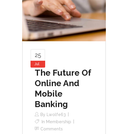
25
Jul
The Future Of
Online And
Mobile
Banking
By
Lwolfe63
In
Membership
Comments