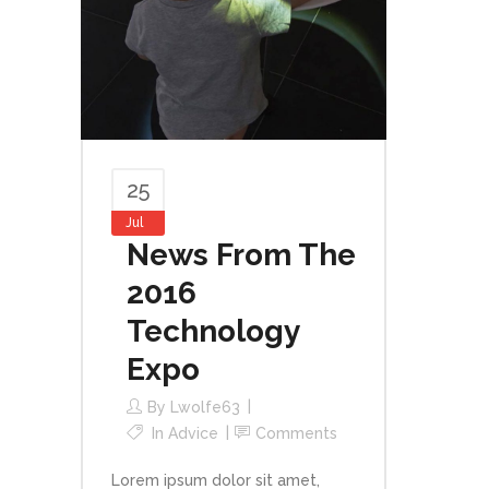
25
Jul
News From The
2016
Technology
Expo
By
Lwolfe63
In
Advice
Comments
Lorem ipsum dolor sit amet,