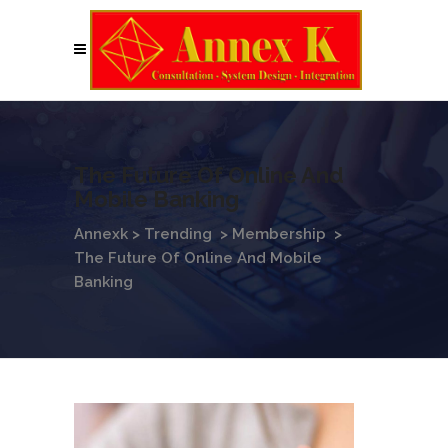
The Future Of Online And
Mobile Banking
Annexk
>
Trending
>
Membership
>
The Future Of Online And Mobile
Banking