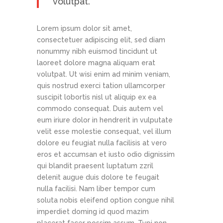
volutpat.
Lorem ipsum dolor sit amet,
consectetuer adipiscing elit, sed diam
nonummy nibh euismod tincidunt ut
laoreet dolore magna aliquam erat
volutpat. Ut wisi enim ad minim veniam,
quis nostrud exerci tation ullamcorper
suscipit lobortis nisl ut aliquip ex ea
commodo consequat. Duis autem vel
eum iriure dolor in hendrerit in vulputate
velit esse molestie consequat, vel illum
dolore eu feugiat nulla facilisis at vero
eros et accumsan et iusto odio dignissim
qui blandit praesent luptatum zzril
delenit augue duis dolore te feugait
nulla facilisi. Nam liber tempor cum
soluta nobis eleifend option congue nihil
imperdiet doming id quod mazim
placerat facer possim assum. Typi non