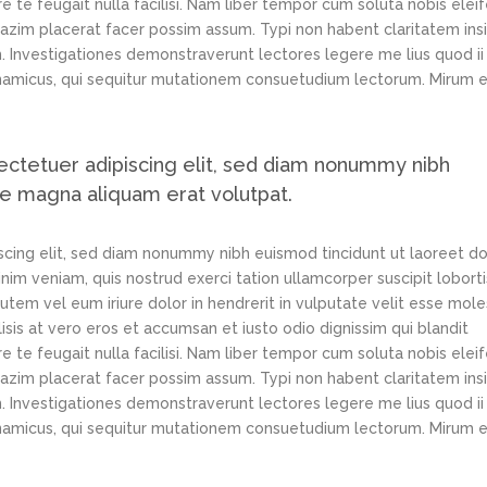
e te feugait nulla facilisi. Nam liber tempor cum soluta nobis elei
azim placerat facer possim assum. Typi non habent claritatem ins
em. Investigationes demonstraverunt lectores legere me lius quod ii
ynamicus, qui sequitur mutationem consuetudium lectorum. Mirum e
ectetuer adipiscing elit, sed diam nonummy nibh
re magna aliquam erat volutpat.
scing elit, sed diam nonummy nibh euismod tincidunt ut laoreet d
im veniam, quis nostrud exerci tation ullamcorper suscipit loborti
tem vel eum iriure dolor in hendrerit in vulputate velit esse mole
lisis at vero eros et accumsan et iusto odio dignissim qui blandit
e te feugait nulla facilisi. Nam liber tempor cum soluta nobis elei
azim placerat facer possim assum. Typi non habent claritatem ins
em. Investigationes demonstraverunt lectores legere me lius quod ii
ynamicus, qui sequitur mutationem consuetudium lectorum. Mirum e