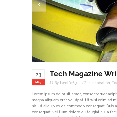
Tech Magazine Writ
23
May
By
Lwolfe63
In
Innovation
,
Te
Lorem ipsum dolor sit amet, consectetuer adipi
magna aliquam erat volutpat. Ut wisi enim ad min
nisl ut aliquip ex ea commodo consequat. Duis au
consequat, vel illum dolore eu feugiat nulla faci