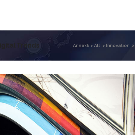
gital Trends
Annexk
>
All
>
Innovation