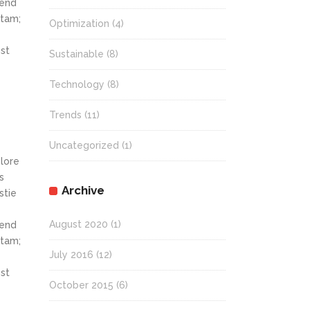
fend
itam;
Optimization
(4)
st
Sustainable
(8)
Technology
(8)
Trends
(11)
Uncategorized
(1)
olore
s
Archive
stie
August 2020
(1)
fend
itam;
July 2016
(12)
st
October 2015
(6)