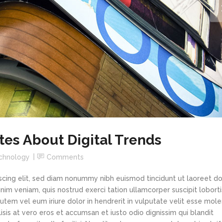
es About Digital Trends
chnology
Comments
scing elit, sed diam nonummy nibh euismod tincidunt ut laoreet d
im veniam, quis nostrud exerci tation ullamcorper suscipit loborti
tem vel eum iriure dolor in hendrerit in vulputate velit esse mole
lisis at vero eros et accumsan et iusto odio dignissim qui blandit