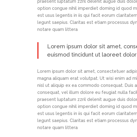
praesent luptatum zzril delenit augue duis dolor
option congue nihil imperdiet doming id quod m
est usus legentis in iis qui facit eorum claritat
legunt saepius. Claritas est etiam processus d
notare quam littera
Lorem ipsum dolor sit amet, cons
euismod tincidunt ut laoreet dolo
Lorem ipsum dolor sit amet, consectetuer adipi
magna aliquam erat volutpat. Ut wisi enim ad min
nisl ut aliquip ex ea commodo consequat. Duis au
consequat, vel illum dolore eu feugiat nulla faci
praesent luptatum zzril delenit augue duis dolor
option congue nihil imperdiet doming id quod m
est usus legentis in iis qui facit eorum claritat
legunt saepius. Claritas est etiam processus d
notare quam littera